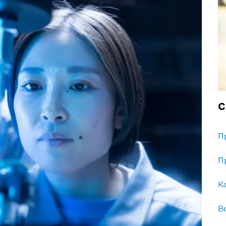
С
П
П
К
B