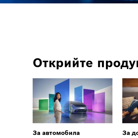
Открийте продук
За автомобила
За д