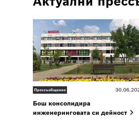
Актуални прес
30.06.20
Прессъобщение
Бош консолидира
инженеринговата си
дейност