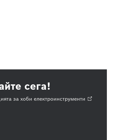
айте сега!
ията за хоби
електроинструменти