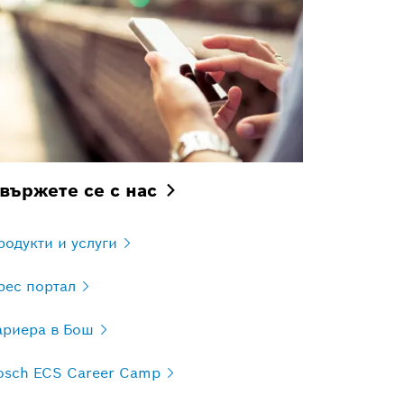
вържете се с
нас
родукти и
услуги
рес
портал
ариера в
Бош
osch ECS Career
Camp