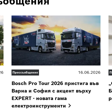
съобщения
26
16.06.2026
Прессъобщение
П
Bosch Pro Tour 2026 пристига във
„
Варна и София с акцент върху
Б
EXPERT - новата гама
р
електроинструменти