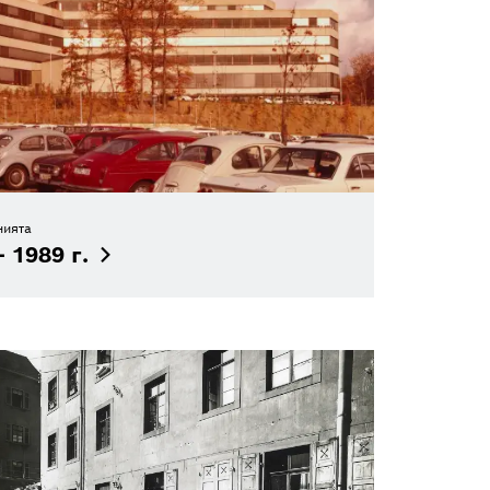
нията
– 1989
г.