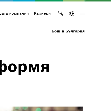
шата компания
Кариери
Бош в България
оформя