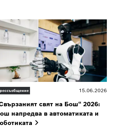
15.06.2026
рессъобщение
Свързаният свят на Бош“ 2026:
ош напредва в автоматиката и
оботиката