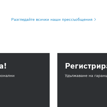
Разгледайте всички наши
прессъобщения
а!
Регистрир
ионални
Удължаване на гаранц