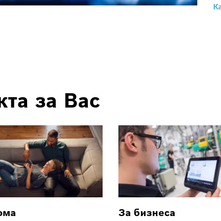
К
та за Вас
ома
За бизнеса