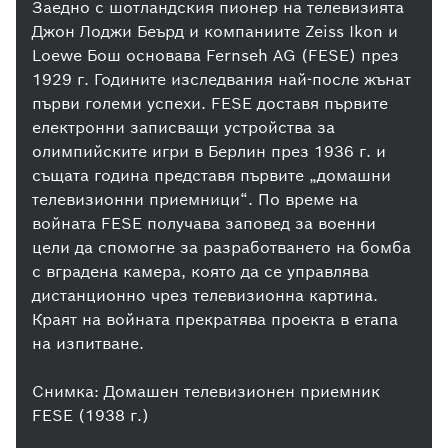
Заедно с шотландския пионер на телевизията
Джон Лоджи Беърд и компаниите Zeiss Ikon и
Loewe Бош основава Fernseh AG (FESE) през
1929 г. Годините изследвания най-после жънат
първи големи успехи. FESE доставя първите
електронни записващи устройства за
олимпийските игри в Берлин през 1936 г. и
същата година представя първите „домашни
телевизионни приемници“. По време на
войната FESE получава заповед за военни
цели да спомогне за разработването на бомба
с вградена камера, която да се управлява
дистанционно чрез телевизионна картина.
Краят на войната прекратява проекта в етапа
на изпитване.
Снимка: Домашен телевизионен приемник
FESE (1938 г.)