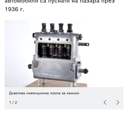
автомобили са пуснати на пазара през
1936 г.
Дизелова инжекционна помпа за камион
1
/
2