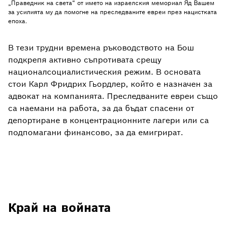
„Праведник на света“ от името на израелския мемориал Яд Вашем
за усилията му да помогне на преследваните евреи през нацистката
епоха.
В тези трудни времена ръководството на Бош
подкрепя активно съпротивата срещу
националсоциалистическия режим. В основата
стои Карл Фридрих Гьордлер, който е назначен за
адвокат на компанията. Преследваните евреи също
са наемани на работа, за да бъдат спасени от
депортиране в концентрационните лагери или са
подпомагани финансово, за да емигрират.
Край на войната