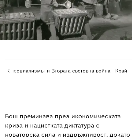
ионалсоциализмът и Втората световна война
Край
Бош преминава през икономическата
криза и нацистката диктатура с
новаторска сила и издръжливост, докато