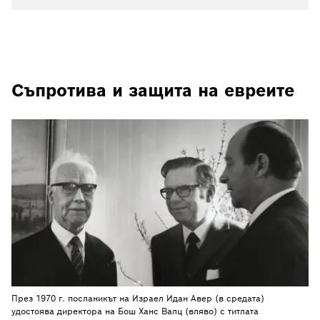
Съпротива и защита на евреите
През 1970 г. посланикът на Израел Идан Авер (в средата)
удостоява директора на Бош Ханс Валц (вляво) с титлата