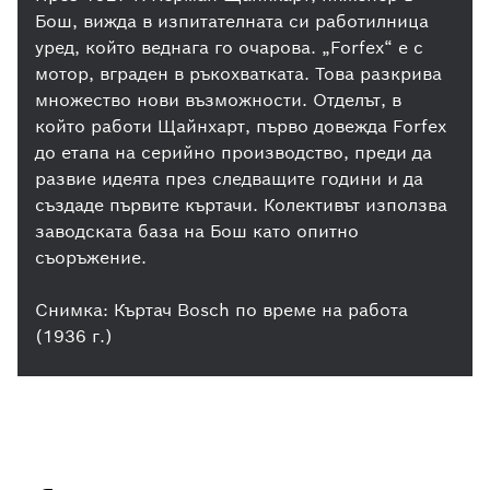
Бош, вижда в изпитателната си работилница
уред, който веднага го очарова. „Forfex“ е с
мотор, вграден в ръкохватката. Това разкрива
множество нови възможности. Отделът, в
който работи Щайнхарт, първо довежда Forfex
до етапа на серийно производство, преди да
развие идеята през следващите години и да
създаде първите къртачи. Колективът използва
заводската база на Бош като опитно
съоръжение.
Снимка: Къртач Bosch по време на работа
(1936 г.)